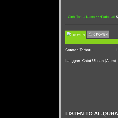
Oleh:
Tanpa Nama
>>>Pada hari
S
0 KOMEN
KOMEN
Catatan Terbaru
L
Langgan:
Catat Ulasan (Atom)
LISTEN TO AL-QUR