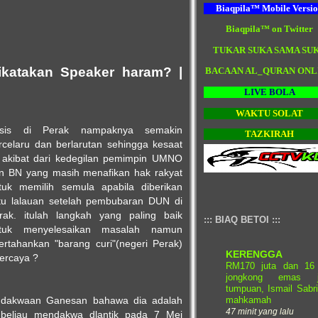
Biaqpila™ Mobile Versi
Biaqpila™ on Twitter
TUKAR SUKA SAMA SU
katakan Speaker haram? |
BACAAN AL_QURAN ONL
LIVE BOLA
WAKTU SOLAT
isis di Perak nampaknya semakin
TAZKIRAH
rcelaru dan berlarutan sehingga kesaat
i akibat dari kedegilan pemimpin UMNO
n BN yang masih menafikan hak rakyat
tuk memilih semula apabila diberikan
tu lalauan setelah pembubaran DUN di
rak. itulah langkah yang paling baik
::: BIAQ BETOI :::
tuk menyelesaikan masalah namun
ahankan "barang curi"(negeri Perak)
KERENGGA
ercaya ?
RM170 juta dan 16
jongkong emas j
tumpuan, Ismail Sabr
mahkamah
 dakwaan Ganesan bahawa dia adalah
47 minit yang lalu
beliau mendakwa dlantik pada 7 Mei