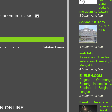
yang
sedang
merudum ke bawah
3 bulan yang lalu
abtu, Oktober 17, 2009
School Of Tots
KONGSI
KEK
4 bulan yang lalu
aman utama
Catatan Lama
wak labu
Kesalahan Kiandee 
setara kes Hamzah, k
Muhyiddin
4 bulan yang lalu
EkELEH.COM
Ragnar Oratmango
Bintang Indonesia y
Bersinar di Belgian 
League
8 bulan yang lalu
Kerabu Bersuara
Israel–Ir
AN ONLINE
Bakal