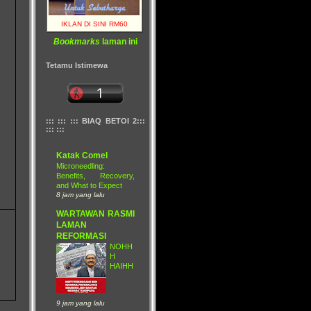
IKLAN DI SINI RM60
Bookmarks
laman ini
Tetamu Istimewa
::: ::: ::: BIAQ BETOI 2:::
::: :::
Katak Comel
Microneedling:
Benefits, Recovery,
and What to Expect
8 jam yang lalu
WARTAWAN RASMI
LAMAN
REFORMASI
NOHH
H
HAIHH
9 jam yang lalu