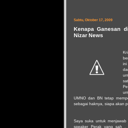
Sabtu, Oktober 17, 2009
Kenapa Ganesan di
Nizar News
Kr
be
in
da
un
sa
Pe
un
UMNO dan BN tetap mempert
sebagai haknya, siapa akan p
Saya suka untuk menjawab
speaker Perak yang sah , 