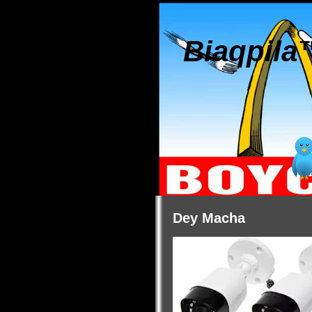
Biaqpila
Dey Macha