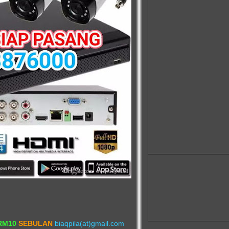
RM10
SEBULAN
biaqpila(at)gmail
.com