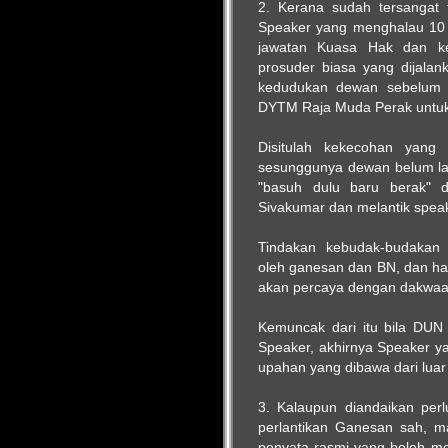
2. Kerana sudah tersangat
Speaker yang menghalau 10 
jawatan Kuasa Hak dan ke
prosuder biasa yang dijala
kedudukan dewan sebelum k
DYTM Raja Muda Perak untu
Disitulah kekecohan yang
sesunggunya dewan belum lag
"basuh dulu baru berak" 
Sivakumar dan melantik spe
Tindakan kebudak-budakan 
oleh ganesan dan BN, dan han
akan percaya dengan dakwaan
Kemuncak dari itu bila DU
Speaker, akhirnya Speaker ya
upahan yang dibawa dari luar 
3. Kalaupun diandaikan per
perlantikan Ganesan sah, ma
penyata rasmi yang boleh me