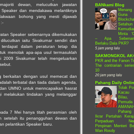
ajoriti dewan, melucutkan jawatan
BANkami Blog
Menang
n Speaker dan mendakawa melantiknya
Guna
 dakwaan bohong yang mesti dijawab
Blockcha
:-
Setahun
Kemudia
Minta 'C
awatan Speaker sebenarnya dikemukakan
– Apa Sebenar
ilucutkan iaitu Sivakumar sendiri dan
Berlaku Dala PKR?
terdapat dalam peraturan tetap dia
5 jam yang lalu
tuk menolak apa-apa usul termasuklah
SAKMONGKOL AK
i 2009 Sivakumar telah mengeluarkan
PKR and the Fanon Tr
rsebut.
The contrarian serie
10
20 jam yang lalu
ng berkaitan dengan usul memecat dan
dalah terbatal dan tiada dalam agenda,
Pahang Daily Onli
Tolak Pol
 dan UMNO untuk menncapaikan hasrat
Kacau
agi melakukan tindakan yang melanggar
Bilau,
Pemuda
AMANA
Pahang
pada 7 Mei hanya titah perasmian oleh
Ikrar Pertahan Keraj
 setelah itu penangguhan dewan dan
Perpaduan Neg
an pelantikan Speaker baru.
Pimpinan Menteri Be
Wan Rosdy