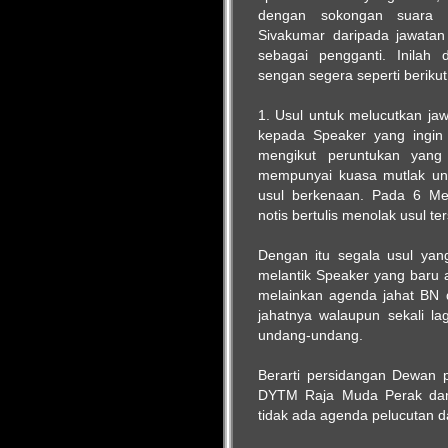
dengan sokongan suara m
Sivakumar daripada jawata
sebagai pengganti. Inilah
sengan segera seperti berikut 
1. Usul untuk melucutkan j
kepada Speaker yang ingin d
mengikut peruntukan yang 
mempunyai kuasa mutlak un
usul berkenaan. Pada 6 Me
notis bertulis menolak usul te
Dengan itu segala usul ya
melantik Speaker yang baru a
melainkan agenda jahat BN
jahatnya walaupun sekali l
undang-undang.
Berarti persidangan Dewan 
DYTM Raja Muda Perak dan
tidak ada agenda pelucutan d