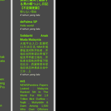
る男の暇つぶし日記
【不定期更新】
帰らない理由
4 tahun yang lalu
dePalma SP
Hello world!
4 tahun yang lalu
Solidariti Anak
Muda Malaysia
火狐平台入口-直播吧
11月16日讯 NBA常规
赛猛龙对阵开拓者，开
场后在阿努诺比带领下
tak
猛龙早早建立领先，开
ata
拓者在双枪的带领下咬
住比分，西蒙斯替补登
场后状态神勇多次命中
三分，上
4 tahun yang lalu
en:
mi1
ang
NEWSPandora Papers
Pro
Leaked : Malaysia
Ranked 5th In The
World For RM 1.8
Trillion Illicit Outflow –
Najib , Muhyiddin &
an
Daim Among 1,500
Who Own Offshore