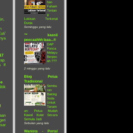
han
Faham
Tentan
g
Lukisan Terkenal
in,
Dunia
Seminggu yang lalu
n
uti'
™ kaasii
nya
peecaahhh laaa...®
DAP
Punca
Melayu
47
Berpec
ap.
ah ???
s #
2 minggu yang lalu
Blog Petua
Tradisional
ne
Sembu
itik
ran
Baking
Soda
Untuk
H
Tanam
an: Petua Mudah
Kawal Kulat Secara
aan
Semula Jadi
eri
Sebulan yang lalu
sar
Wanista - Portal