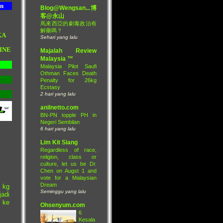
on
Blog@Wengsan...博
客@永山
馬來西亞的劇毒政治有
解藥嗎？
KA
Sehari yang lalu
INE
Majalah Review
Malaysia ™
Malaysia Pilot Saufi
Othman Faces Death
Penalty for 26kg
Ecstasy
2 hari yang lalu
anilnetto.com
BN-PN topple PH in
Negeri Sembilan
6 hari yang lalu
Lim Kit Siang
Regardless of race,
religion, class or
culture, let us be Dr.
Chen on Augst 1 and
vote for a Malaysian
Dream
 kg
Seminggu yang lalu
adi
i ke
Ohsenyum.com
6
Kesala