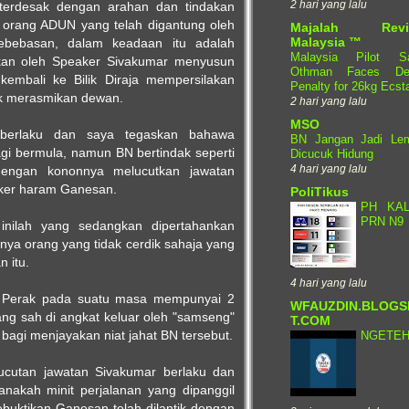
2 hari yang lalu
 terdesak dengan arahan dan tindakan
orang ADUN yang telah digantung oleh
Majalah Revi
Malaysia ™
bebasan, dalam keadaan itu adalah
Malaysia Pilot Sa
nkan oleh Speaker Sivakumar menyusun
Othman Faces De
embali ke Bilik Diraja mempersilakan
Penalty for 26kg Ecst
k merasmikan dewan.
2 hari yang lalu
MSO
 berlaku dan saya tegaskan bahawa
BN Jangan Jadi Le
i bermula, namun BN bertindak seperti
Dicucuk Hidung
4 hari yang lalu
dengan kononnya melucutkan jawatan
aker haram Ganesan.
PoliTikus
PH KA
PRN N9
inilah yang sedangkan dipertahankan
ya orang yang tidak cerdik sahaja yang
 itu.
4 hari yang lalu
N Perak pada suatu masa mempunyai 2
WFAUZDIN.BLOGS
ng sah di angkat keluar oleh "samseng"
T.COM
bagi menjayakan niat jahat BN tersebut.
NGETE
lucutan jawatan Sivakumar berlaku dan
nakah minit perjalanan yang dipanggil
buktikan Ganesan telah dilantik dengan