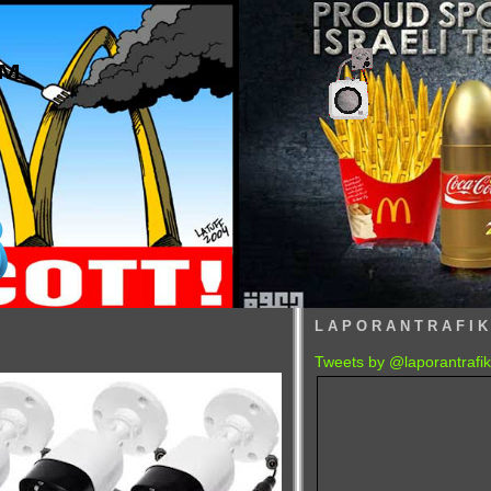
™
L A P O R A N T R A F I K
Tweets by @laporantrafik