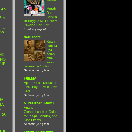
Sekola
h
nuk
Murah
Dan
Berkua
ini
liti Tinggi 2026 Di Pusat
Pakaian Hari-Hari
...
6 bulan yang lalu
ha
dairishare
Kisah
bemula
nya
pembu
DI
atan
NO
kasut
IB
berjenama Adidas
Setahun yang lalu
Fuh.My
Apa Perlu Dilakukan
Jika Bayi Jatuh Dari
Katil
Setahun yang lalu
MA
Nurul Izzah Anwar
IA,
Artane:
N
Comprehensive Guide
RA
to Usage, Benefits, and
Side Effects
Setahun yang lalu
EK
LidahRakyat.com