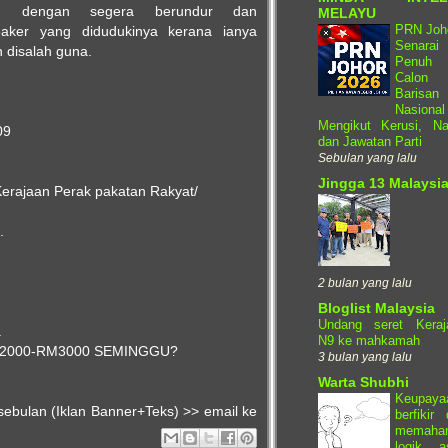
au dengan segera berundur dan
MELAYU
PRN Joho
aker yang didudukinya kerana ianya
Senarai
h disalah guna.
Penuh
Calon
Barisan
Nasional
Mengikut Kerusi, N
09
dan Jawatan Parti
Sebulan yang lalu
Jingga 13 Malaysi
erajaan Perak pakatan Rakyat/
.
2 bulan yang lalu
Bloglist Malaysia
Undang seret Keraj
.
N9 ke mahkamah
2000-RM3000 SEMINGGU?
3 bulan yang lalu
Warta Shubhi
Keupaya
sebulan (Iklan Banner+Teks) >> email ke
berfikir
memaha
logik a