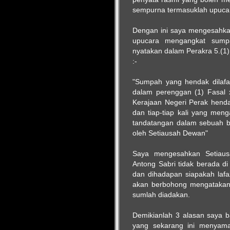
sempurna termasuklah upuc
Dengan ini saya mengesahk
upucara mengangkat sumpa
nyatakan dalam Perakra 5.(1)
:-
"Sumpah yang hendak dilafa
dalam perenggan (1) Fasal 
Kerajaan Negeri Perak henda
dan tiap-tiap kali yang me
tandatangan dalam sebuah bu
oleh Setiausah Dewan"
Saya mengesahkan Setiaus
Antong Sabri tidak berada d
dan dihadapan siapakah lafa
akan berbohong mengatakan 
sumlah diadakan.
Demikianlah 3 alasan saya
yang sekarang ini menyama