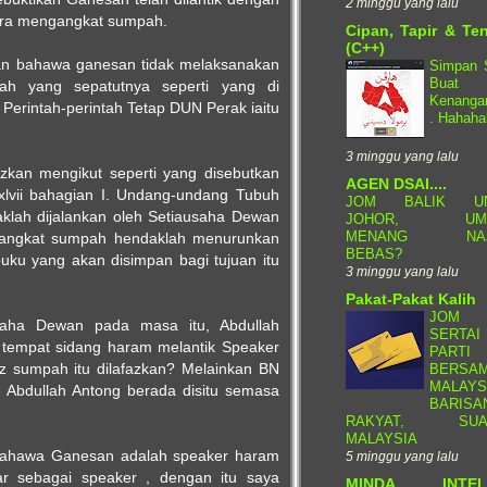
2 minggu yang lalu
ara mengangkat sumpah.
Cipan, Tapir & Te
(C++)
an bahawa ganesan tidak melaksanakan
Simpan S
Buat
h yang sepatutnya seperti yang di
Kenangan
 Perintah-perintah Tetap DUN Perak iaitu
. Hahaha
3 minggu yang lalu
zkan mengikut seperti yang disebutkan
AGEN DSAI....
xlvii bahagian I. Undang-undang Tubuh
JOM BALIK UN
klah dijalankan oleh Setiausaha Dewan
JOHOR, UM
MENANG NAJ
ngangkat sumpah hendaklah menurunkan
BEBAS?
ku yang akan disimpan bagi tujuan itu
3 minggu yang lalu
Pakat-Pakat Kalih
JOM
aha Dewan pada masa itu, Abdullah
SERTAI
i tempat sidang haram melantik Speaker
PARTI
z sumpah itu dilafazkan? Melainkan BN
BERSA
MALAYS
Abdullah Antong berada disitu semasa
BARISA
RAKYAT, SUA
MALAYSIA
 bahawa Ganesan adalah speaker haram
5 minggu yang lalu
r sebagai speaker , dengan itu saya
MINDA INTEL