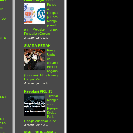
Pandu
r :
an
Lengka
p Cara
 56
Mengo
ptimalk
an Website untuk
Pencarian Google
ama
2 tahun yang lalu
SUARA PERAK
Rang
a
Undan
g-
undang
Perlem
bagaan
(Pindaan) Menghalang
Lompat Parti.
4 tahun yang lalu
Revolusi PRU 13
Tutorial
aan
Menget
ahui
Review
Kedua
Pada
an
Google Adsense 2022
 dan
4 tahun yang lalu
mi
sas
深夜に薬局で勤務す