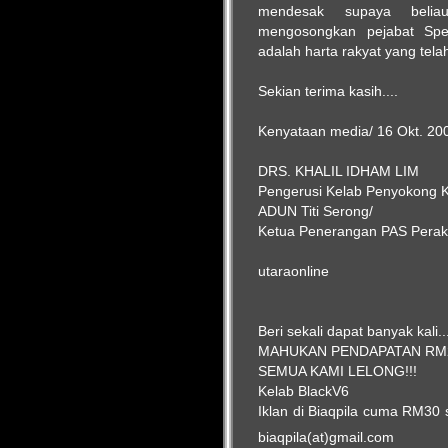
mendesak supaya beli
mengosongkan pejabat Spe
adalah harta rakyat yang tela
Sekian terima kasih....
Kenyataan media/ 16 Okt. 20
DRS. KHALIL IDHAM LIM
Pengerusi Kelab Penyokong K
ADUN Titi Serong/
Ketua Penerangan PAS Perak
utaraonline
Beri sekali dapat banyak kali..
MAHUKAN PENDAPATAN RM
SEMUA KAMI LELONG!!!
Kelab BlackV6
Iklan di Biaqpila cuma RM30 
biaqpila(at)gmail.com