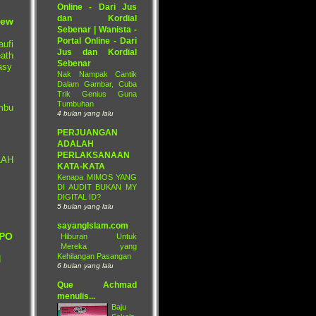
Online - Dari Jus
dan Kordial
ew
Sebenar | Wanista -
Portal Online - Dari
ufi
Jus dan Kordial
ath
Sebenar
asy
Nak Nampak Cantik
Dalam Gambar, Cuba
Trik Genius Guna
Tumbuhan
mbu
4 bulan yang lalu
PERJUANGAN
ADALAH
PERLAKSANAAN
LAH
KATA-KATA
Kenapa MIMOS YANG
DI AUDIT BUKAN MY
DIGITAL ID?
5 bulan yang lalu
sayangIslam.com
PO
Hiburan Untuk
Mereka yang
Kehilangan Pasangan
H
6 bulan yang lalu
Que Achmad
menulis...
Baju