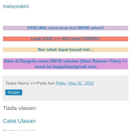
malaysiakini
PERCUMA rahsia buat duit RM500 sehari!!
Lelaki KUAT >>> Klik Untuk POWER!!!
Beri sekali dapat banyak kali...
Iklan di Biaqpila cuma RM30 sebulan (Iklan Banner+Teks) >>
email ke biaqpila(at)gmail.com
Tanpa Nama
>>>Pada hari
Rabu, Mac 31, 2010
Kongsi
Tiada ulasan:
Catat Ulasan