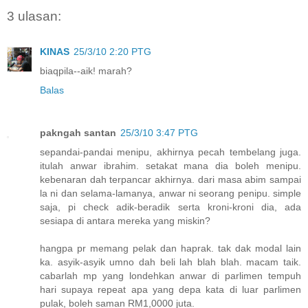
3 ulasan:
KINAS
25/3/10 2:20 PTG
biaqpila--aik! marah?
Balas
pakngah santan
25/3/10 3:47 PTG
sepandai-pandai menipu, akhirnya pecah tembelang juga.
itulah anwar ibrahim. setakat mana dia boleh menipu.
kebenaran dah terpancar akhirnya. dari masa abim sampai
la ni dan selama-lamanya, anwar ni seorang penipu. simple
saja, pi check adik-beradik serta kroni-kroni dia, ada
sesiapa di antara mereka yang miskin?
hangpa pr memang pelak dan haprak. tak dak modal lain
ka. asyik-asyik umno dah beli lah blah blah. macam taik.
cabarlah mp yang londehkan anwar di parlimen tempuh
hari supaya repeat apa yang depa kata di luar parlimen
pulak, boleh saman RM1,0000 juta.