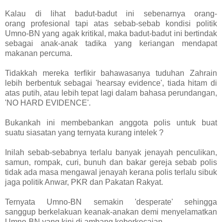
Kalau di lihat badut-badut ini sebenarnya orang-
orang profesional tapi atas sebab-sebab kondisi politik
Umno-BN yang agak kritikal, maka badut-badut ini bertindak
sebagai anak-anak tadika yang keriangan mendapat
makanan percuma.
Tidakkah mereka terfikir bahawasanya tuduhan Zahrain
lebih berbentuk sebagai 'hearsay evidence', tiada hitam di
atas putih, atau lebih tepat lagi dalam bahasa perundangan,
'NO HARD EVIDENCE'.
Bukankah ini membebankan anggota polis untuk buat
suatu siasatan yang ternyata kurang intelek ?
Inilah sebab-sebabnya terlalu banyak jenayah penculikan,
samun, rompak, curi, bunuh dan bakar gereja sebab polis
tidak ada masa mengawal jenayah kerana polis terlalu sibuk
jaga politik Anwar, PKR dan Pakatan Rakyat.
Ternyata Umno-BN semakin 'desperate' sehingga
sanggup berkelakuan keanak-anakan demi menyelamatkan
Umno-BN yang kini di ambang keberkecaian.