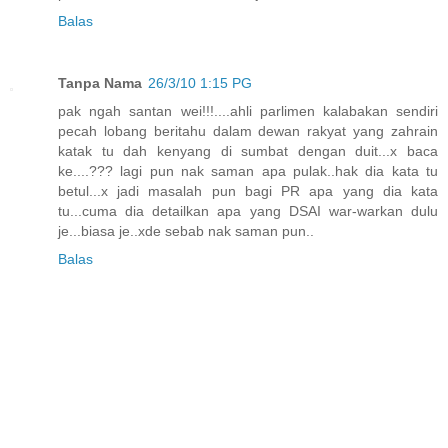
Balas
Tanpa Nama
26/3/10 1:15 PG
pak ngah santan wei!!!....ahli parlimen kalabakan sendiri
pecah lobang beritahu dalam dewan rakyat yang zahrain
katak tu dah kenyang di sumbat dengan duit...x baca
ke....??? lagi pun nak saman apa pulak..hak dia kata tu
betul...x jadi masalah pun bagi PR apa yang dia kata
tu...cuma dia detailkan apa yang DSAI war-warkan dulu
je...biasa je..xde sebab nak saman pun..
Balas