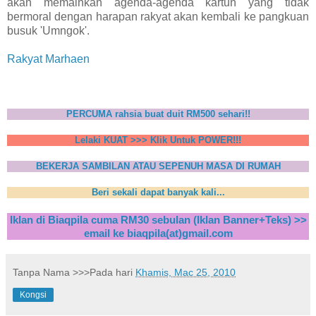
akan memainkan agenda-agenda kartun yang tidak
bermoral dengan harapan rakyat akan kembali ke pangkuan
busuk 'Umngok'.
Rakyat Marhaen
PERCUMA rahsia buat duit RM500 sehari!!
Lelaki KUAT >>> Klik Untuk POWER!!!
BEKERJA SAMBILAN ATAU SEPENUH MASA DI RUMAH
Beri sekali dapat banyak kali...
Iklan di Biaqpila cuma RM30 sebulan (Iklan Banner+Teks) >>
email ke biaqpila(at)gmail.com
Tanpa Nama
>>>Pada hari
Khamis, Mac 25, 2010
Kongsi