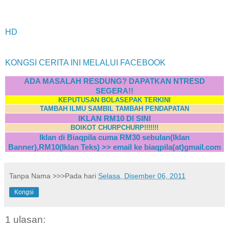
HD
KONGSI CERITA INI MELALUI FACEBOOK
ADA MASALAH RESDUNG? DAPATKAN NTRESD
SEGERA!!
KEPUTUSAN BOLASEPAK TERKINI
TAMBAH ILMU SAMBIL TAMBAH PENDAPATAN
IKLAN RM10 DI SINI
BOIKOT CHURPCHURP!!!!!!!
Iklan di Biaqpila cuma RM30 sebulan(Iklan
Banner),RM10(Iklan Teks) >> email ke biaqpila(at)gmail.com
Tanpa Nama
>>>Pada hari
Selasa, Disember 06, 2011
Kongsi
1 ulasan: