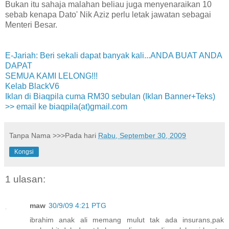
Bukan itu sahaja malahan beliau juga menyenaraikan 10
sebab kenapa Dato' Nik Aziz perlu letak jawatan sebagai
Menteri Besar.
E-Jariah: Beri sekali dapat banyak kali...
ANDA BUAT ANDA
DAPAT
SEMUA KAMI LELONG!!!
Kelab BlackV6
Iklan di Biaqpila cuma RM30 sebulan (Iklan Banner+Teks)
>> email ke biaqpila(at)gmail.com
Tanpa Nama
>>>Pada hari
Rabu, September 30, 2009
Kongsi
1 ulasan:
maw
30/9/09 4:21 PTG
ibrahim anak ali memang mulut tak ada insurans,pak