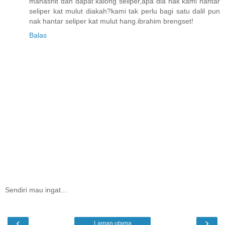
mahashit dah dapat kalong seliper,apa dia nak kami hantar
seliper kat mulut diakah?kami tak perlu bagi satu dalil pun
nak hantar seliper kat mulut hang.ibrahim brengset!
Balas
Sendiri mau ingat...
‹
›
Laman utama