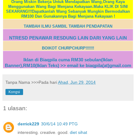
Orang Miskin Bekerja Untuk Mendapatkan Wang,Orang Kaya
Menggunakan Wang Bagi Menjana Kekayaan.Maka KLIK DI SINI
SEKARANG!!!Dapatkanlah Wang Sebanyak Mungkin Bermodalkan
RM100 Dan Gunakannya Bagi Menjana Kekayaan !
TAMBAH ILMU SAMBIL TAMBAH PENDAPATAN
NTRESD PENAWAR RESDUNG LAIN DARI YANG LAIN
BOIKOT CHURPCHURP!!!!!!!
Iklan di Biaqpila cuma RM30 sebulan(Iklan
Banner),RM10(Iklan Teks) >> email ke biaqpila(at)gmail.com
Tanpa Nama
>>>Pada hari
Ahad, Jun 29, 2014
Kongsi
1 ulasan:
derrick229
30/6/14 10:49 PTG
interesting. creative. good.
diet sihat