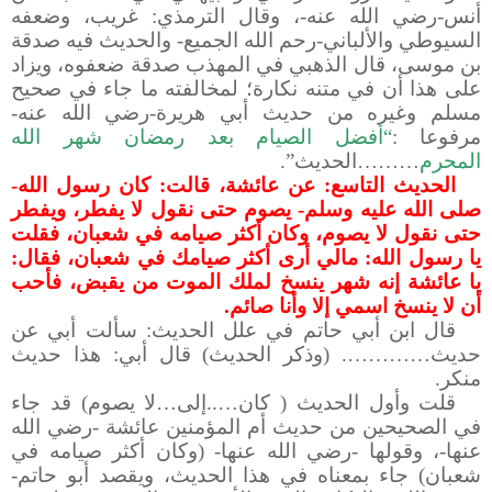
أنس-رضي الله عنه-، وقال الترمذي: غريب، وضعفه
السيوطي والألباني-رحم الله الجميع- والحديث فيه صدقة
بن موسى، قال الذهبي في المهذب صدقة ضعفوه، ويزاد
على هذا أن في متنه نكارة؛ لمخالفته ما جاء في صحيح
مسلم وغيره من حديث أبي هريرة-رضي الله عنه-
مرفوعا :
“أفضل الصيام بعد رمضان شهر الله
المحرم
………الحديث”.
الحديث التاسع: عن عائشة، قالت: كان رسول الله-
صلى الله عليه وسلم- يصوم حتى نقول لا يفطر، ويفطر
حتى نقول لا يصوم، وكان أكثر صيامه في شعبان، فقلت
يا رسول الله: مالي أرى أكثر صيامك في شعبان، فقال:
يا عائشة إنه شهر ينسخ لملك الموت من يقبض، فأحب
أن لا ينسخ اسمي إلا وأنا صائم.
قال ابن أبي حاتم في علل الحديث: سألت أبي عن
حديث…………. (وذكر الحديث) قال أبي: هذا حديث
منكر.
قلت وأول الحديث ( كان…..إلى…لا يصوم) قد جاء
في الصحيحين من حديث أم المؤمنين عائشة -رضي الله
عنها-، وقولها -رضي الله عنها- (وكان أكثر صيامه في
شعبان) جاء بمعناه في هذا الحديث، ويقصد أبو حاتم-