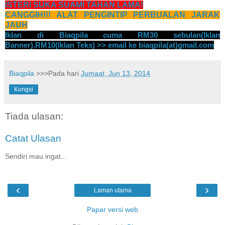
ISTERI SUKA SUAMI TAHAN LAMA!
CANGGIH!!! ALAT PENGINTIP PERBUALAN JARAK
JAUH
Iklan di Biaqpila cuma RM30 sebulan(Iklan
Banner),RM10(Iklan Teks) >> email ke biaqpila(at)gmail.com
Biaqpila
>>>Pada hari
Jumaat, Jun 13, 2014
Kongsi
Tiada ulasan:
Catat Ulasan
Sendiri mau ingat...
‹
›
Laman utama
Papar versi web