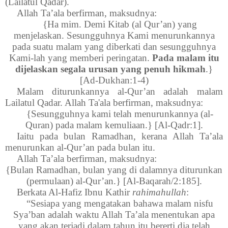
(Lailatul Qadar).
Allah Ta’ala berfirman, maksudnya:
{Ha mim. Demi Kitab (al Qur’an) yang
menjelaskan. Sesungguhnya Kami menurunkannya
pada suatu malam yang diberkati dan sesungguhnya
Kami-lah yang memberi peringatan.
Pada malam itu
dijelaskan segala urusan yang penuh hikmah
.}
[Ad-Dukhan:1-4)
Malam diturunkannya al-Qur’an adalah malam
Lailatul Qadar. Allah Ta'ala berfirman, maksudnya:
{Sesungguhnya kami telah menurunkannya (al-
Quran) pada malam kemuliaan.} [Al-Qadr:1].
Iaitu pada bulan Ramadhan, kerana Allah Ta’ala
menurunkan al-Qur’an pada bulan itu.
Allah Ta’ala berfirman, maksudnya:
{Bulan Ramadhan, bulan yang di dalamnya diturunkan
(permulaan) al-Qur’an.} [Al-Baqarah/2:185].
Berkata Al-Hafiz Ibnu Kathir
rahimahullah
:
“Sesiapa yang mengatakan bahawa malam nisfu
Sya’ban adalah waktu Allah Ta’ala menentukan apa
yang akan terjadi dalam tahun itu bererti
dia telah