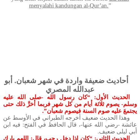
menyalahi kandungan al-Qur’an.
”
أحاديث ضعيفة واردة في شهر شعبان. أبو
عبدالله المصري
الحديث الأول: “كان رسول الله -صلى الله عليه
وسلم- يصوم ثلاثة أيام من كل شهر فربما أخرَّ ذلك حتى
يجتمعَ عليه صوم السنة فيصوم شعبان”.
وهذا الحديث ضعيف أخرجه الطبراني في الأوسط عن
عائشة -رضي الله عنها-، قال الحافظ في الفتح: فيه ابن
أبي ليلى ضعيف.
الحديث الثاني: “كان إذا دخل رجب، قال: اللهم بارك