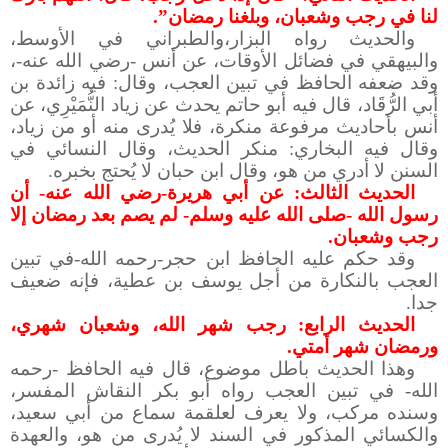
لنا في رجب وشعبان، وبلغنا رمضان”.
والحديث رواه البزار،والطبراني في الأوسط،
والبيهقي في فضائل الأوقات، عن أنس -رضي الله عنه-،
وقد ضعفه الحافظ في تبين العجب، وقال: فيه زائدة بن
أبي الرُّقَاد، قال فيه أبو حاتم يحدث عن زياد النُّمَيْرِي، عن
أنس بأحاديث مرفوعة منكرة، فلا يُدرى منه أو من زياد،
وقال فيه البخاري: منكر الحديث، وقال النسائي في
السنن لا أدري من هو، وقال ابن حبان لا يُحتج بخبره.
الحديث الثالث: عن أبي هريرة-رضي الله عنه- أن
رسول الله -صلى الله عليه وسلم- لم يصم بعد رمضان إلا
رجب وشعبان.
وقد حكم عليه الحافظ ابن حجر-رحمه الله-في تبين
العجب بالنكارة من أجل يوسف بن عطية، فإنه ضعيف
جدا.
الحديث الرابع: رجب شهر الله، وشعبان شهري،
ورمضان شهر أمتي.
وهذا الحديث باطل موضوع، قال فيه الحافظ -رحمه
الله- في تبين العجب رواه أبو بكر النقاش المفسر،
وسنده مركب، ولا يعرف لعلقمة سماع من أبي سعيد،
والكسائي المذكور في السند لا يُدرى من هو، والعهدة