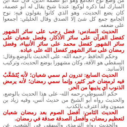
من وضع نوح الجامع وهو أبو عصمة الدين، قال عنه ابن
المبارك لما ذكره لوكيع: عندنا شيخ يقال له أبو عصمة،
كان يضع الحديث، وهو الذي كانوا يقولون فيه: نوح
الجامع جمع كل شئ إلا الصدق وقال الخليلي: أجمعوا
على ضعفه.
الحديث السادس: فضل رجب على سائر الشهور
كفضل القرآن على سائر الأذكار، وفضل شعبان على
سائر الشهور كفضل محمد على سائر الأنبياء، وفضل
.
رمضان على سائر الشهور كفضل الله على عباده
وحكم الحافظ -رحمه الله- على الحديث بالوضع،وقال:
السقطي هو الآفة، وكان مشهورا بوضع الحديث، وتركيب
الأسانيد.
الحديث السابع: تدرون لم سمي شعبان؛ لأنه يُتَشَعَّبُ
فيه لرمضان خير كثير، وإنما سمي رمضان؛ لأنه يرمض
الذنوب أي يذيبها من الحر.
حكم السيوطي-رحمه الله- على هذا الحديث بالوضع،
والحديث رواه أبو الشيخ من حديث أنس، وفيه زياد بن
ميمون وقد اعترف بالكذب.
الحديث الثامن: أفضل الصوم بعد رمضان شعبان
لتعظيم رمضان، وأفضل الصدقة صدقة في رمضان.
والحديث رواه الترمذي والبيهقي في الشعب، عن