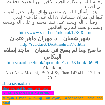
رحمه الله- بالنكارة الجزء الأخير من الحديث (فقلت…
إلى آخره).
هذا وأسأل الله أن ينفعني وإياك، وأن يجعل أعمالنا
كلها في ميزان حسناتنا، إن الله على كل شئ قدير.
وصلى الله وسلم على نبينا محمد و على آله وصحبه
وسلم، والحمد لله رب العالمين.
http://www.saaid.net/mktarat/12/8-8.htm
شهر شعبان – د. مهران ماهر عثمان
http://saaid.net/Doat/mehran/76.htm
ما صح وما لم يصح في شعبان – ماجد إسلام
البنكاني
http://saaid.net/book/open.php?cat=3&book=6999
Akhukum,
Abu Anas Madani, PSD. 4 Sya’ban 1434H – 13 Jun
2013.
abuanasmadani
Bisnes jual topup termurah
IKLAN RM10 SEBULAN DI SINI!!!
Minyak Lintah Gunung Tok Ayah, Besar,Tahan Lama dan
Kuat