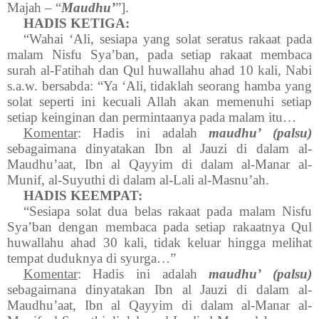
Majah – “
Maudhu’
”].
HADIS KETIGA:
“Wahai ‘Ali, sesiapa yang solat seratus rakaat pada
malam Nisfu Sya’ban, pada setiap rakaat membaca
surah al-Fatihah dan Qul huwallahu ahad 10 kali, Nabi
s.a.w. bersabda: “Ya ‘Ali, tidaklah seorang hamba yang
solat seperti ini kecuali Allah akan memenuhi setiap
setiap keinginan dan permintaanya pada malam itu…
Komentar
: Hadis ini adalah
maudhu’ (palsu)
sebagaimana dinyatakan Ibn al Jauzi di dalam al-
Maudhu’aat, Ibn al Qayyim di dalam al-Manar al-
Munif, al-Suyuthi di dalam al-Lali al-Masnu’ah.
HADIS KEEMPAT:
“Sesiapa solat dua belas rakaat pada malam Nisfu
Sya’ban dengan membaca pada setiap rakaatnya Qul
huwallahu ahad 30 kali, tidak keluar hingga melihat
tempat duduknya di syurga…”
Komentar
: Hadis ini adalah
maudhu’ (palsu)
sebagaimana dinyatakan Ibn al Jauzi di dalam al-
Maudhu’aat, Ibn al Qayyim di dalam al-Manar al-