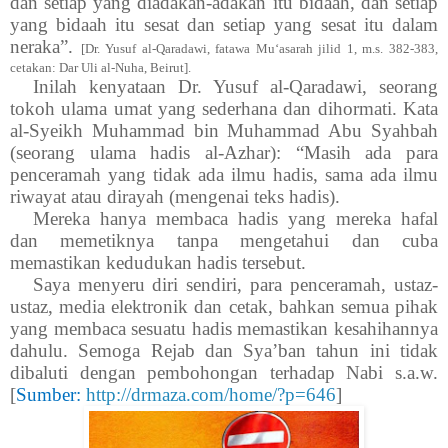
dan setiap yang diadakan-adakan itu bidaah, dan setiap
yang bidaah itu sesat dan setiap yang sesat itu dalam
neraka”.
[Dr. Yusuf al-Qaradawi, fatawa Mu‘asarah jilid 1, m.s. 382-383,
cetakan: Dar Uli al-Nuha, Beirut].
Inilah kenyataan Dr. Yusuf al-Qaradawi, seorang
tokoh ulama umat yang sederhana dan dihormati. Kata
al-Syeikh Muhammad bin Muhammad Abu Syahbah
(seorang ulama hadis al-Azhar): “Masih ada para
penceramah yang tidak ada ilmu hadis, sama ada ilmu
riwayat atau dirayah (mengenai teks hadis).
Mereka hanya membaca hadis yang mereka hafal
dan memetiknya tanpa mengetahui dan cuba
memastikan kedudukan hadis tersebut.
Saya menyeru diri sendiri, para penceramah, ustaz-
ustaz, media elektronik dan cetak, bahkan semua pihak
yang membaca sesuatu hadis memastikan kesahihannya
dahulu. Semoga Rejab dan Sya’ban tahun ini tidak
dibaluti dengan pembohongan terhadap Nabi s.a.w.
[
Sumber:
http://drmaza.com/home/?p=646
]