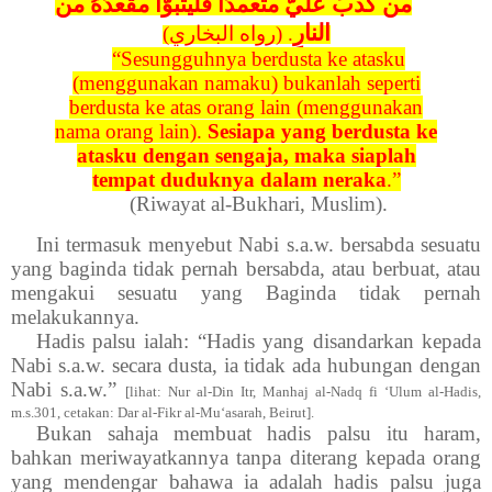
من كذبَ عليَّ متعمدًا فليتبوَّأْ مقعدَهُ من
النارِ
. (رواه البخاري)
“Sesungguhnya berdusta ke atasku
(menggunakan namaku) bukanlah seperti
berdusta ke atas orang lain (menggunakan
nama orang lain).
Sesiapa yang berdusta ke
atasku dengan sengaja, maka siaplah
tempat duduknya dalam neraka
.”
(Riwayat al-Bukhari, Muslim).
Ini termasuk menyebut Nabi s.a.w. bersabda sesuatu
yang baginda tidak pernah bersabda, atau berbuat, atau
mengakui sesuatu yang Baginda tidak pernah
melakukannya.
Hadis palsu ialah: “Hadis yang disandarkan kepada
Nabi s.a.w. secara dusta, ia tidak ada hubungan dengan
Nabi s.a.w.”
[lihat: Nur al-Din Itr, Manhaj al-Nadq fi ‘Ulum al-Hadis,
m.s.301, cetakan: Dar al-Fikr al-Mu‘asarah, Beirut].
Bukan sahaja membuat hadis palsu itu haram,
bahkan meriwayatkannya tanpa diterang kepada orang
yang mendengar bahawa ia adalah hadis palsu juga