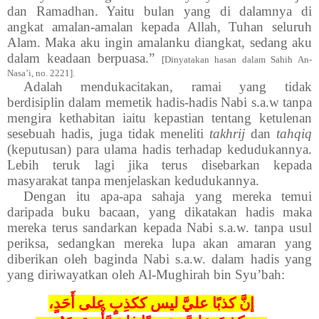
dan Ramadhan. Yaitu bulan yang di dalamnya di
angkat amalan-amalan kepada Allah, Tuhan seluruh
Alam. Maka aku ingin amalanku diangkat, sedang aku
dalam keadaan berpuasa.”
[Dinyatakan hasan dalam Sahih An-
Nasa’i, no. 2221].
Adalah mendukacitakan, ramai yang tidak
berdisiplin dalam memetik hadis-hadis Nabi s.a.w tanpa
mengira kethabitan iaitu kepastian tentang ketulenan
sesebuah hadis, juga tidak meneliti
takhrij
dan
tahqiq
(keputusan) para ulama hadis terhadap kedudukannya.
Lebih teruk lagi jika terus disebarkan kepada
masyarakat tanpa menjelaskan kedudukannya.
Dengan itu apa-apa sahaja yang mereka temui
daripada buku bacaan, yang dikatakan hadis maka
mereka terus sandarkan kepada Nabi s.a.w. tanpa usul
periksa, sedangkan mereka lupa akan amaran yang
diberikan oleh baginda Nabi s.a.w. dalam hadis yang
yang diriwayatkan oleh Al-Mughirah bin Syu’bah:
إنَّ كذبًا عليَّ ليس ككذِبٍ على أَحَدٍ،