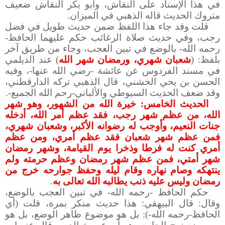
في هذا الإسناد على النقاش، وأبو بكر النقاش ضعيف
متروك الحديث قاله الذهبي في الميزان.
قلت وقد جاء هذا اللفظ ضمن حديث طويل في فضل
رجب، وفي حديث صلاة الرغائب حكم عليهما الحافظ-
رحمه الله- بالوضع في تبين العجب، وجاء من طريق آخر
بلفظ: (
شعبان شهري، ورمضان شهر الله
) عند الديلمي
في مسند الفردوس عن عائشة -رضي الله عنها-، وفيه
الحسن بن يحي الخشني، قال الذهبي تركه الدارقطني،
وقد ضعف الحديث السيوطي والألباني-رحم الله الجميع-.
الحديث الخامس: خيرة الله من الشهور، وهو شهر
الله، من عظم شهر رجب، فقد عظم أمر الله، أدخله
جنات النعيم، وأوجب له رضوانه الأكبر، وشعبان شهري،
فمن عظم شهر شعبان فقد عظم أمري، ومن عظم
أمري كنت له فرطا وذخرا يوم القيامة، وشهر رمضان
شهر أمتي، فمن عظم شهر رمضان وعظم حرمته ولم
ينتهكه وصام نهاره وقام ليله وحفظ جوارحه خرج من
.
رمضان وليس عليه ذنب يطالبه الله تعالى به
حكم الحافظ -رحمه الله- في تبين العجب بالوضع،
وقال: قال البيهقي: هذا حديث منكر بمرة، قلت (أي
الحافظ-رحمه الله-): بل هو موضوع ظاهر الوضع، بل هو