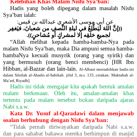
Kelebihan Khas Malam Nisfu Sya’ban:
Hadis yang boleh dipegang dalam masalah Nisfu
Sya’ban ialah:
:
عن أبي موسى الأشعري عبدالله بن قيس
((إنَّ اللهَ
لَيَطَّلِعُ
في
ليلةِ
النِّصفِ من شعبانَ، فيَغفِر
لجميعِ خلقِه إلا لمشركٍ أو مُشاحنٍ)).
“Allah melihat kepada hamba-hamba-Nya pada
malam Nisfu Sya’ban, maka Dia ampuni semua hamba-
hambaNya kecuali musyrik (orang yang syirik) dan
yang bermusuh (orang benci membenci) [HR Ibn
Hibban, al-Bazzar dan lain-lain.
Al-Albani mensahihkan hadis ini
dalam Silsilah al-Ahadis al-Sahihah. jilid 3, m.s. 135, cetakan: Maktabah al-
Ma‘arf, Riyadh].
Hadis ini tidak mengajar kita apakah bentuk amalan
malam berkenaan. Oleh itu, amalan-amalan khas
tertentu pada malam tersebut bukan daripada ajaran
Nabi s.a.w.
Kata Dr. Yusuf al-Qaradawi
dalam menjawab
soalan berhubung dengan Nisfu Sya’ban:
“Tidak pernah diriwayatkan daripada Nabi s.a.w.
dan para sahabat bahawa mereka berhimpun di masjid