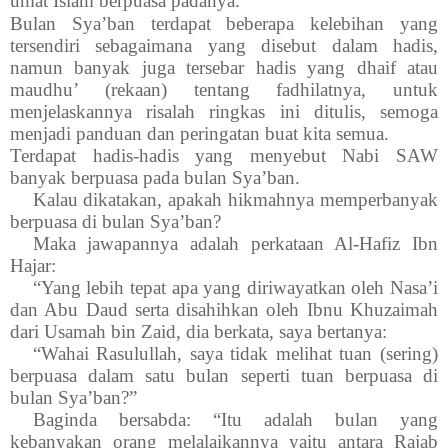
umat Islam berpuasa padanya.
Bulan Sya’ban terdapat beberapa kelebihan yang
tersendiri sebagaimana yang disebut dalam hadis,
namun banyak juga tersebar hadis yang dhaif atau
maudhu’ (rekaan) tentang fadhilatnya, untuk
menjelaskannya risalah ringkas ini ditulis, semoga
menjadi panduan dan peringatan buat kita semua.
Terdapat hadis-hadis yang menyebut Nabi SAW
banyak berpuasa pada bulan Sya’ban.
Kalau dikatakan, apakah hikmahnya memperbanyak
berpuasa di bulan Sya’ban?
Maka jawapannya adalah perkataan Al-Hafiz Ibn
Hajar:
“Yang lebih tepat apa yang diriwayatkan oleh Nasa’i
dan Abu Daud serta disahihkan oleh Ibnu Khuzaimah
dari Usamah bin Zaid, dia berkata, saya bertanya:
“Wahai Rasulullah, saya tidak melihat tuan (sering)
berpuasa dalam satu bulan seperti tuan berpuasa di
bulan Sya’ban?”
Baginda bersabda: “Itu adalah bulan yang
kebanyakan orang melalaikannya yaitu antara Rajab