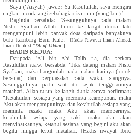
melindungimu?”
Saya (‘Aisyah) jawab: Ya Rasulullah, saya mengira
engkau mendatangi sebahagian isterimu (yang lain).”
Baginda bersabda: “Sesungguhnya pada malam
Nisfu Sya’ban Allah turun ke langit dunia lalu
mengampuni lebih banyak dosa daripada banyaknya
bulu kambing Bani Kalb.”
[Hadis Riwayat Imam Ahmad,
Imam Tirmidzi. “
Dhaif Jiddan
”].
HADIS KEDUA:
Daripada ‘Ali bin Abi Talib r.a, dia berkata
Rasulullah s.a.w. bersabda: “Jika datang malam Nisfu
Sya’ban, maka bangunlah pada malam harinya (untuk
bersolat) dan berpuasalah pada waktu siangnya.
Sesungguhnya pada saat itu sejak tenggelamnya
matahari, Allah turun ke langit dunia seraya berfirman:
“Ketahuilah, sesiapa yang meminta keampunan, maka
Aku akan mengampuninya dan ketahuilah sesiapa yang
meminta rezeki maka Aku akan memberinya,
ketahuilah sesiapa yang sakit maka aku akan
menyihatkannya, ketahui sesiapa yang begini aku akan
begitu hingga terbit matahari. [Hadis riwayat Ibnu