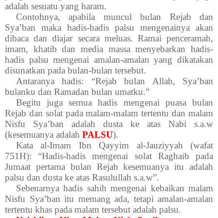
adalah sesuatu yang haram.
Contohnya, apabila muncul bulan Rejab dan
Sya’ban maka hadis-hadis palsu mengenainya akan
dibaca dan diajar secara meluas. Ramai penceramah,
imam, khatib dan media massa menyebarkan hadis-
hadis palsu mengenai amalan-amalan yang dikatakan
disunatkan pada bulan-bulan tersebut.
Antaranya hadis: “Rejab bulan Allah, Sya’ban
bulanku dan Ramadan bulan umatku.”
Begitu juga semua hadis mengenai puasa bulan
Rejab dan solat pada malam-malam tertentu dan malam
Nisfu Sya’ban adalah dusta ke atas Nabi s.a.w
(kesemuanya adalah
PALSU
).
Kata al-Imam Ibn Qayyim al-Jauziyyah (wafat
751H): “Hadis-hadis mengenai solat Raghaib pada
Jumaat pertama bulan Rejab kesemuanya itu adalah
palsu dan dusta ke atas Rasulullah s.a.w”.
Sebenarnya hadis sahih mengenai kebaikan malam
Nisfu Sya’ban itu memang ada, tetapi amalan-amalan
tertentu khas pada malam tersebut adalah palsu.